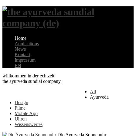
Home
Applications
News
Kontakt
Impressum
EN
willkommen in der echtzeit.
the ayurveda sundial company.
All
Ayurveda
Design
Filme
Mobile App
Uhren
Wissenswertes
Die Ayurveda Sonnenuhr