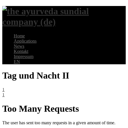
Home
Applications
News
Kontakt
Impressum
EN
Tag und Nacht II
1
1